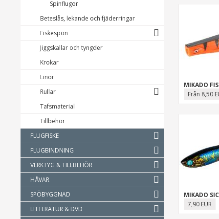
Spinflugor
Beteslås, lekande och fjäderringar
Fiskespön
Jiggskallar och tyngder
Krokar
Linor
MIKADO FI
Rullar
Från 8,50 
Tafsmaterial
Tillbehör
FLUGFISKE
FLUGBINDNING
VERKTYG & TILLBEHÖR
HÅVAR
SPÖBYGGNAD
MIKADO SIC
7,90 EUR
LITTERATUR & DVD