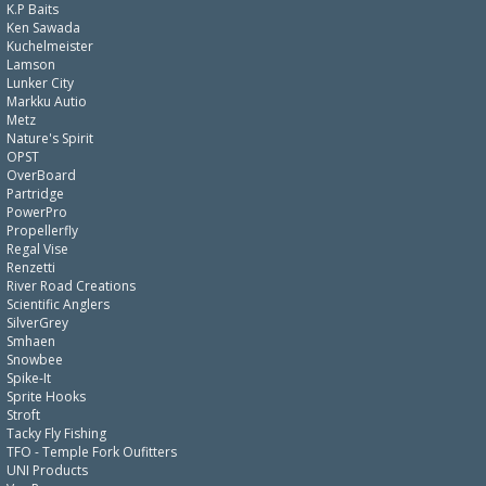
K.P Baits
Ken Sawada
Kuchelmeister
Lamson
Lunker City
Markku Autio
Metz
Nature's Spirit
OPST
OverBoard
Partridge
PowerPro
Propellerfly
Regal Vise
Renzetti
River Road Creations
Scientific Anglers
SilverGrey
Smhaen
Snowbee
Spike-It
Sprite Hooks
Stroft
Tacky Fly Fishing
TFO - Temple Fork Oufitters
UNI Products