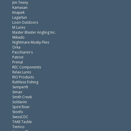
Jim Teeny
Kamasan
Knapek
Lagartun
Loon Outdoors
M Lures
Master Blaster Angling Inc.
Mikado
Nightmare Musky Flies
Orka
Pacchiarini's
Patriot
Primal
REC Components
Relax Lures
RIO Products
Ruthless Fishing
Semperfli
Siman
Smith Creek
Soldarini
Spirit River
Stonfo
SwissCDC
TAKE Tackle
Tiemco