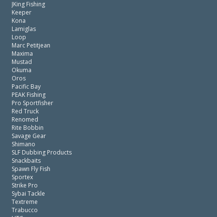
JKing Fishing
Keeper
Kona
Lamiglas
Loop
Marc Petitjean
Maxima
Mustad
Okuma
Oros
Pacific Bay
PEAK Fishing
Pro Sportfisher
Red Truck
Renomed
Rite Bobbin
Savage Gear
Shimano
SLF Dubbing Products
Snackbaits
Spawn Fly Fish
Sportex
Strike Pro
Sybai Tackle
Textreme
Trabucco