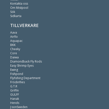
Kontakta oss
Om Mistpool
Sök
Sidkarta
TILLVERKARE
Aava
Airflo
Aquapac
BKK
Cheeky
Core
Daiwa
Diamondback Fly Rods
Easy Shrimp Eyes
Ewing
Fishpond
Flyfishing Department
Frödinflies
G.T.R
Griffin
GULFF
Hanak
Hends
J:sonSweden