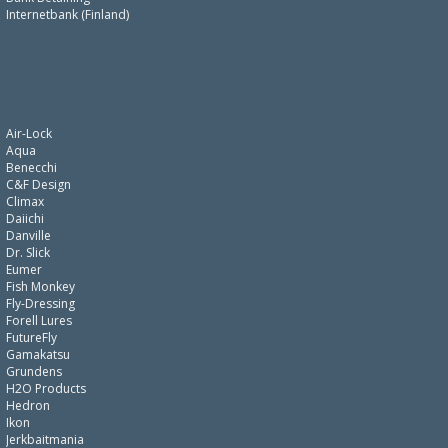
Internetbank (Finland)
Air-Lock
Aqua
Benecchi
C&F Design
Climax
Daiichi
Danville
Dr. Slick
Eumer
Fish Monkey
Fly-Dressing
Forell Lures
FutureFly
Gamakatsu
Grundens
H2O Products
Hedron
Ikon
Jerkbaitmania