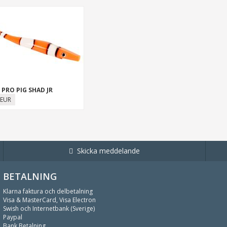
 PRO PIG SHAD JR
 EUR
Skicka meddelande
BETALNING
Klarna faktura och delbetalning
Visa & MasterCard, Visa Electron
Swish och Internetbank (Sverige)
Paypal
Bank Betalning