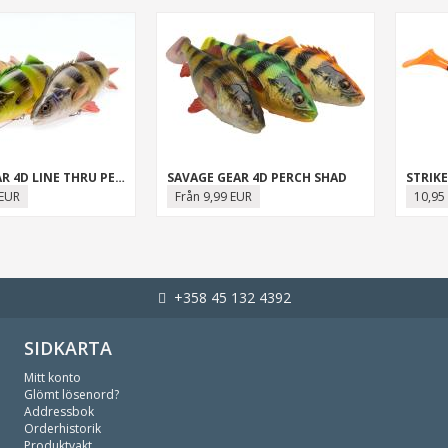
SAVAGE GEAR 4D LINE THRU PERCH
SAVAGE GEAR 4D PERCH SHAD
STRIKE
 EUR
Från 9,99 EUR
10,95
+358 45 132 4392
SIDKARTA
Mitt konto
Glömt lösenord?
Addressbok
Orderhistorik
Produktvakt