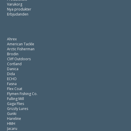
Varukorg
Nya produkter
Erbjudanden
Ahrex
American Tackle
Arctic Fisherman
Brodin
Cliff Outdoors
Cortland
Danica
Dida
ECHO
Fasna
Flex Coat
Flymen Fishing Co.
Fulling Mill
Gaga Flies
Grizzly Lures
Gunki
Hareline
HMH
Jacaru