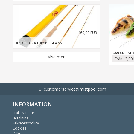
469,00 EUR
RED TRUCK DIESEL GLASS
Visa mer
Från 13,90
customerservice@mistpool.com
INFORMATION
Frakt & Retur
Betalning
Sekretesspolicy
Cookies
Villkor