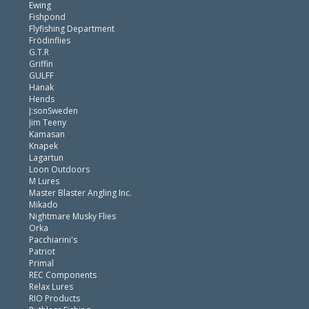
Ewing
Fishpond
Flyfishing Department
Frödinflies
G.T.R
Griffin
GULFF
Hanak
Hends
J:sonSweden
Jim Teeny
Kamasan
Knapek
Lagartun
Loon Outdoors
M Lures
Master Blaster Angling Inc.
Mikado
Nightmare Musky Flies
Orka
Pacchiarini's
Patriot
Primal
REC Components
Relax Lures
RIO Products