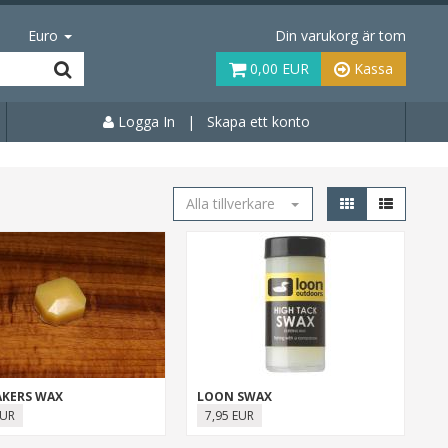
Euro
Din varukorg är tom
0,00 EUR
Kassa
Logga In
|
Skapa ett konto
Alla tillverkare
AKERS WAX
LOON SWAX
EUR
7,95 EUR