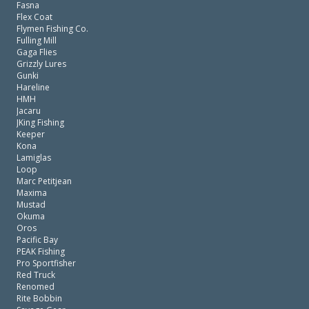
Fasna
Flex Coat
Flymen Fishing Co.
Fulling Mill
Gaga Flies
Grizzly Lures
Gunki
Hareline
HMH
Jacaru
JKing Fishing
Keeper
Kona
Lamiglas
Loop
Marc Petitjean
Maxima
Mustad
Okuma
Oros
Pacific Bay
PEAK Fishing
Pro Sportfisher
Red Truck
Renomed
Rite Bobbin