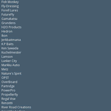
Fish Monkey
Fly-Dressing
Forell Lures
FutureFly
Gamakatsu
Grundens
H2O Products
Hedron
Ikon
Jerkbaitmania
K.P Baits
Ken Sawada
Kuchelmeister
Lamson
Lunker City
Markku Autio
Metz
Nature's Spirit
OPST
OverBoard
Partridge
PowerPro
Propellerfly
Regal Vise
Renzetti
River Road Creations