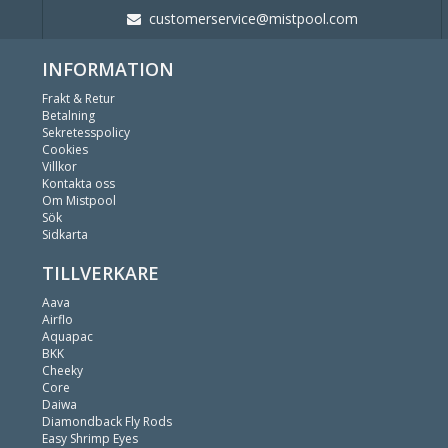
customerservice@mistpool.com
INFORMATION
Frakt & Retur
Betalning
Sekretesspolicy
Cookies
Villkor
Kontakta oss
Om Mistpool
Sök
Sidkarta
TILLVERKARE
Aava
Airflo
Aquapac
BKK
Cheeky
Core
Daiwa
Diamondback Fly Rods
Easy Shrimp Eyes