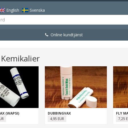
English
Svenska
Online kundtjänst
Kemikalier
AX (WAPSI)
DUBBINGVAX
FLY M
EUR
4,95 EUR
7,25 