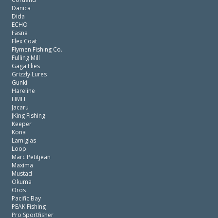
Danica
Dida
ECHO
Fasna
Flex Coat
Flymen Fishing Co.
Fulling Mill
Gaga Flies
Grizzly Lures
Gunki
Hareline
HMH
Jacaru
JKing Fishing
Keeper
Kona
Lamiglas
Loop
Marc Petitjean
Maxima
Mustad
Okuma
Oros
Pacific Bay
PEAK Fishing
Pro Sportfisher