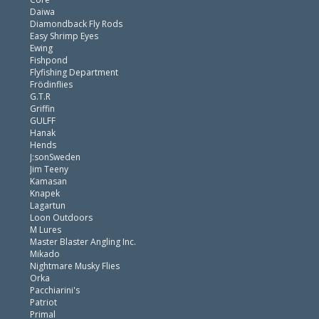
Daiwa
Diamondback Fly Rods
Easy Shrimp Eyes
Ewing
Fishpond
Flyfishing Department
Frödinflies
G.T.R
Griffin
GULFF
Hanak
Hends
J:sonSweden
Jim Teeny
Kamasan
Knapek
Lagartun
Loon Outdoors
M Lures
Master Blaster Angling Inc.
Mikado
Nightmare Musky Flies
Orka
Pacchiarini's
Patriot
Primal