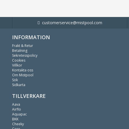
customerservice@mistpool.com
INFORMATION
Frakt & Retur
Betalning
Sekretesspolicy
Cookies
Villkor
Kontakta oss
Om Mistpool
Sök
Sidkarta
TILLVERKARE
Aava
Airflo
Aquapac
BKK
Cheeky
Core