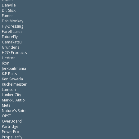
Danville
Dr. Slick
Eumer
Fish Monkey
Fly-Dressing
Forell Lures
FutureFly
Gamakatsu
Grundens
H2O Products
Hedron
Ikon
Jerkbaitmania
K.P Baits
Ken Sawada
Kuchelmeister
Lamson
Lunker City
Markku Autio
Metz
Nature's Spirit
OPST
OverBoard
Partridge
PowerPro
Propellerfly