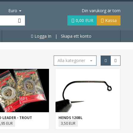
Euro
Din varukorg är tom
0,00 EUR
Kassa
Logga In
|
Skapa ett konto
Alla kategorier
D LEADER - TROUT
HENDS 120BL
4,95 EUR
3,50 EUR