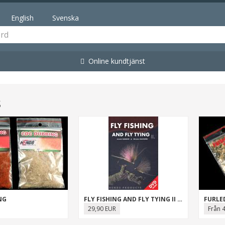
English
Svenska
Online kundtjänst
s
NG
FLY FISHING AND FLY TYING II (BOK+DVD)
FURLE
29,90 EUR
Från 