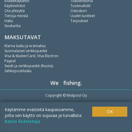
Evästekäytäntö
Tilaushistoria
Käyttöehdot
Tuotevahdit
Ota yhteyttä
Ostoskori
Tietoja meistä
Uudet tuotteet
Haku
Tarjoukset
Sivukartta
MAKSUTAVAT
Klarna lasku ja erämaksu
Suomalaiset verkkopankit
Visa & MasterCard, Visa Electron
Paypal
Swish ja verkkopankit (Ruotsi)
Sähköpostilasku
We
fishing.
Copyright ©
Mistpool Oy
Käytämme evästeitä kaupassamme,
OK
jotta sen käyttö on sujuvaa ja turvallista.
Katso lisätietoja.