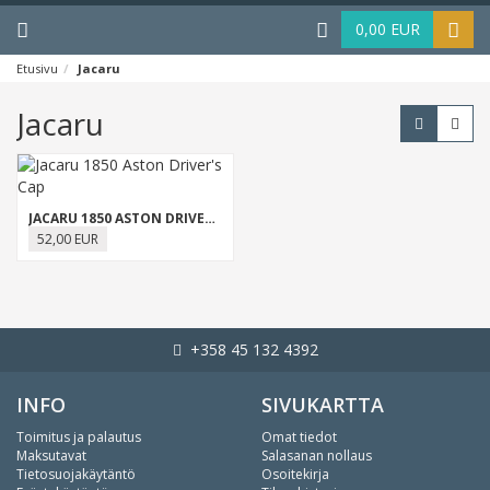
Menu
Haku
0,00 EUR
Etusivu
Jacaru
Jacaru
JACARU 1850 ASTON DRIVER'S CAP
52,00 EUR
+358 45 132 4392
INFO
SIVUKARTTA
Toimitus ja palautus
Omat tiedot
Maksutavat
Salasanan nollaus
Tietosuojakäytäntö
Osoitekirja