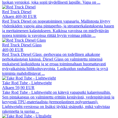
luokan versioksi, joka sopii täydellisesti lapsille. Vapa on
...
Red Truck Diesel
Alkaen 469,00 EUR
Red Truck Diesel on nopeatoiminen vapasarja. Mallistosta löytyy
yhdenkäden vapoja aina pintaperho- ja streamerkalastuksesta hauen
ja meritaimenen kalastukseen. Kaikissa vavoissa on miellyttävän
nopea toiminta ja vavoissa riittää hyvin voimaa pitkiin
...
Red Truck Diesel Glass
469,00 EUR
Red Truck Diesel Glass -perhovapa on todellinen aikakone
perhokalastajan käsissä. Diesel Glass on valmistettu nimensä
mukaisesti lasikuidusta ja se eroaa toiminnaltaan huomattavasti
nykyaikaisista hiilikuituvavoista. Lasikuidun rauhallinen ja syvä
toiminta mahdollistavat
...
Take Rod Tube - Lightweight
Alkaen 59,90 EUR
Take Rod Tube - Lightweight on kätevä vapaputki kalareissuihin.
Sen pintakangas on valmistettu erittäin kestävästä, vedenpitävästä ja
kevyestä TPU-materiaalista (termoplastinen polyuretaani).
Lightweight-versiossa on lisäksi jäykkä sisäputki, mikä vahvistaa
rakennetta ja suojaa
...