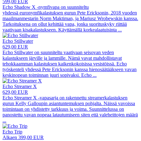
599,00 EUR
Echo Shadow X -nymfivapa on suunniteltu
yhdessä euronymfikalastuksen gurun Pete Ericksonin, 2018 vuoden
maailmanmestarin Norm Maktiman, ja Mariusz Wrobewskin kanssa.
Tarkoituksena on ollut kehittää vapa, jonka suorituskyky riittää
vaativaan kisakalastukseen. Käyttämällä korkealaatuisinta
...
Echo Stillwater
629,00 EUR
Echo Stillwater on suunniteltu vaativaan seisovan veden
kalastukseen järville ja lammille. Nämä vavat mahdollistavat
tehokkaamman kalastuksen kaikenkokoisissa vesistöissä. Echo
työskenteli yhdessä Pete Ericksonin kanssa hienosäätääkseen vavan
keskinopean toiminnan juuri sopivaksi. Echo
...
Echo Streamer X
629,00 EUR
Echo Streamer X -vapasarja on rakennettu streamerkalastuksen
gurun Kelly Galloupin asiantuntemuksen pohjalta. Näissä vavoissa
toimintaan on yhdistetty tarkkuus ja voima. Suunnittelussa on
panostettu vavan nopeaa latautumiseen siten että valeheittojen määrä
...
Echo Trip
Alkaen 399,00 EUR