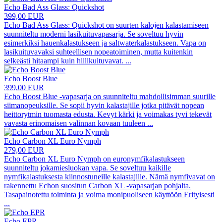
Echo Bad Ass Glass: Quickshot
399,00 EUR
Echo Bad Ass Glass: Quickshot on suurten kalojen kalastamiseen
suunniteltu moderni lasikuituvapasarja. Se soveltuu hyvin
esimerkiksi hauenkalastukseen ja saltwaterkalastukseen. Vapa on
lasikuituvavaksi suhteellisen nopeatoiminen, mutta kuitenkin
selkeästi hitaampi kuin hiilikuituvavat.
...
Echo Boost Blue
399,00 EUR
Echo Boost Blue -vapasarja on suunniteltu mahdollisimman suurille
siimanopeuksille. Se sopii hyvin kalastajille jotka pitävät nopean
heittorytmin tuomasta edusta. Kevyt kärki ja voimakas tyvi tekevät
vavasta erinomaisen valinnan kovaan tuuleen
...
Echo Carbon XL Euro Nymph
279,00 EUR
Echo Carbon XL Euro Nymph on euronymfikalastukseen
suunniteltu jokamiesluokan vapa. Se soveltuu kaikille
nymfikalastuksesta kiinnostuneille kalastajille. Nämä nymfivavat on
rakennettu Echon suositun Carbon XL -vapasarjan pohjalta.
Tasapainotettu toiminta ja voima monipuoliseen käyttöön Erityisesti
...
Echo EPR