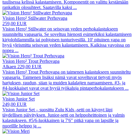
tuulisessa kelissä kalastamiseen. Komponentit on valittu kestämään
rankatkin olosuhteet. Saatavilla kaksi
...
Vision Hero² Stillwater Perhovapa
259,00 EUR
Vision Hero² Stillwater on seisovan veden perhokalastukseen
suunniteltu vapasarja. Se soveltuu hienosti esimerkiksi kalastamiseen
kirjolohilammilla tai pohjoisen tunturivesillä. 10' pituinen vapa on
hyvä yleismitta seisovan veden kalastamiseen. Kaikissa vavoissa on
nopea
...
Vision Hero² Trout Perhovapa
Alkaen 229,00 EUR
Vision Hero² Trout Perhovapa on taimenen kalastukseen suunniteltu
vapasarja. Taimenen lisäksi nämä vavat soveltuvat tietysti myös
harjuksen, raudun, siian ja muiden kalalajien narraamiseen. #3- ja
#4-luokkaiset vavat ovat hyviä työkaluja pintaperhokalastukseen
...
Vision Junior Set
249,00 EUR
Vision Junior Set – suosittu Zulu Kids -setti on käynyt läpi
täydellisen päivityksen. Junior-setti on helppoheittoinen ja valmis
kalastukseen. #5/6-luokkainen ja 7'6" pitkä vapa on lapsille ja
nuorillle helppo ja
...