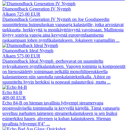
Diamondback Generation IV Nymph
Alkaen 725,00 EUR
Diamondback Generation IV Nymph on Joe Goodspeedin
suunnittelema huippuluokan vapasarja kalastajille, jotka arvostavat
tarkkuutta, herkkyyttä ja monikäyttöisyyttä vavoissaan. Mallistosta
löytyy sopivia vapoja aina kevyestä euronymfaamisesta
raskaampaan lohen nymfikalastukseen. Jokaiseen vapamalliin
...
Diamondback Ideal Nymph
Alkaen 575,00 EUR
Diamondback Ideal Nymph -perhovavat on suunniteltu
nykyaikaiseen nymfikalastukseen. Vapojen toiminta ja komponentit
on hienosäädetty toimimaan pelkällä monofiiliperukkeella
kalastamiseen niin sanotulla ranskalaistekniikalla. Aihiot on
suunniteltu hyvin herkiksi ja nopeasti palautuviksi, mutta
...
Echo 84-B
409,00 EUR
Echo 84-B on hieman tavallista lyhyempi streamervapa
progressiivisella toiminnalla ja kevyellä kärjellä. Tämä vapasarja
soveltuu parhaiten taimenen streamerkalastukseen ja sen lisäksi
esimerkiksi hauen, ahvenen ja kuhan kalastukseen. Hieman
tavallista lyhyempi 8'4"
...