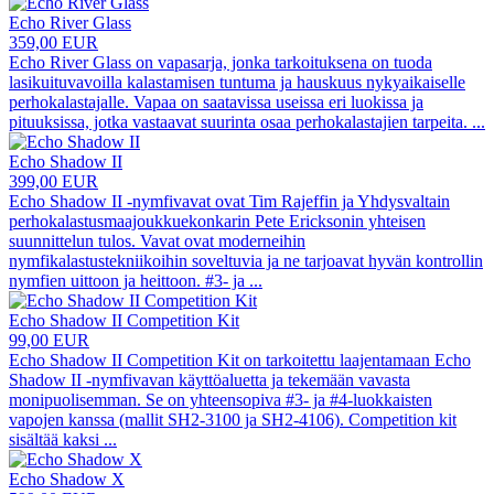
Echo River Glass
359,00 EUR
Echo River Glass on vapasarja, jonka tarkoituksena on tuoda
lasikuituvavoilla kalastamisen tuntuma ja hauskuus nykyaikaiselle
perhokalastajalle. Vapaa on saatavissa useissa eri luokissa ja
pituuksissa, jotka vastaavat suurinta osaa perhokalastajien tarpeita.
...
Echo Shadow II
399,00 EUR
Echo Shadow II -nymfivavat ovat Tim Rajeffin ja Yhdysvaltain
perhokalastusmaajoukkuekonkarin Pete Ericksonin yhteisen
suunnittelun tulos. Vavat ovat moderneihin
nymfikalastustekniikoihin soveltuvia ja ne tarjoavat hyvän kontrollin
nymfien uittoon ja heittoon. #3- ja
...
Echo Shadow II Competition Kit
99,00 EUR
Echo Shadow II Competition Kit on tarkoitettu laajentamaan Echo
Shadow II -nymfivavan käyttöaluetta ja tekemään vavasta
monipuolisemman. Se on yhteensopiva #3- ja #4-luokkaisten
vapojen kanssa (mallit SH2-3100 ja SH2-4106). Competition kit
sisältää kaksi
...
Echo Shadow X