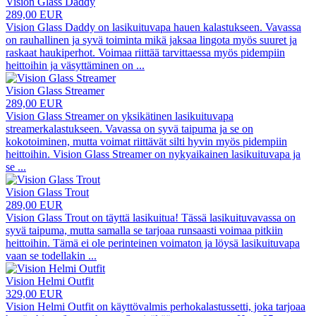
Vision Glass Daddy
289,00 EUR
Vision Glass Daddy on lasikuituvapa hauen kalastukseen. Vavassa
on rauhallinen ja syvä toiminta mikä jaksaa lingota myös suuret ja
raskaat haukiperhot. Voimaa riittää tarvittaessa myös pidempiin
heittoihin ja väsyttäminen on
...
Vision Glass Streamer
289,00 EUR
Vision Glass Streamer on yksikätinen lasikuituvapa
streamerkalastukseen. Vavassa on syvä taipuma ja se on
kokotoiminen, mutta voimat riittävät silti hyvin myös pidempiin
heittoihin. Vision Glass Streamer on nykyaikainen lasikuituvapa ja
se
...
Vision Glass Trout
289,00 EUR
Vision Glass Trout on täyttä lasikuitua! Tässä lasikuituvavassa on
syvä taipuma, mutta samalla se tarjoaa runsaasti voimaa pitkiin
heittoihin. Tämä ei ole perinteinen voimaton ja löysä lasikuituvapa
vaan se todellakin
...
Vision Helmi Outfit
329,00 EUR
Vision Helmi Outfit on käyttövalmis perhokalastussetti, joka tarjoaa