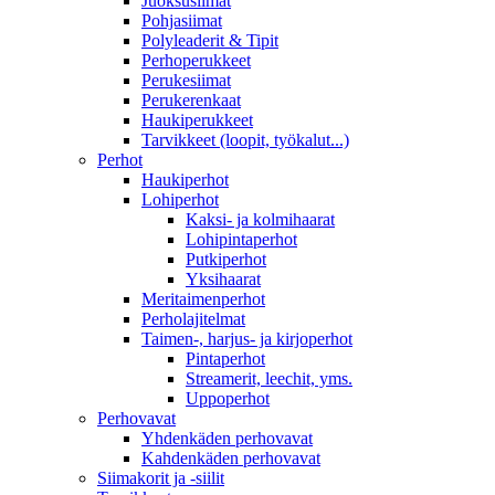
Juoksusiimat
Pohjasiimat
Polyleaderit & Tipit
Perhoperukkeet
Perukesiimat
Perukerenkaat
Haukiperukkeet
Tarvikkeet (loopit, työkalut...)
Perhot
Haukiperhot
Lohiperhot
Kaksi- ja kolmihaarat
Lohipintaperhot
Putkiperhot
Yksihaarat
Meritaimenperhot
Perholajitelmat
Taimen-, harjus- ja kirjoperhot
Pintaperhot
Streamerit, leechit, yms.
Uppoperhot
Perhovavat
Yhdenkäden perhovavat
Kahdenkäden perhovavat
Siimakorit ja -siilit