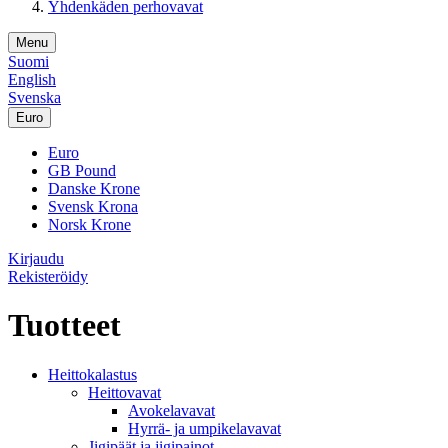
Yhdenkäden perhovavat
Menu
Suomi
English
Svenska
Euro
Euro
GB Pound
Danske Krone
Svensk Krona
Norsk Krone
Kirjaudu
Rekisteröidy
Tuotteet
Heittokalastus
Heittovavat
Avokelavavat
Hyrrä- ja umpikelavavat
Jigipäät ja jigipainot