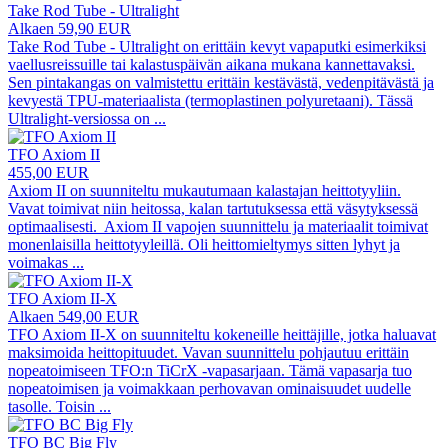
Take Rod Tube - Ultralight
Alkaen 59,90 EUR
Take Rod Tube - Ultralight on erittäin kevyt vapaputki esimerkiksi
vaellusreissuille tai kalastuspäivän aikana mukana kannettavaksi.
Sen pintakangas on valmistettu erittäin kestävästä, vedenpitävästä ja
kevyestä TPU-materiaalista (termoplastinen polyuretaani). Tässä
Ultralight-versiossa on
...
TFO Axiom II
455,00 EUR
Axiom II on suunniteltu mukautumaan kalastajan heittotyyliin.
Vavat toimivat niin heitossa, kalan tartutuksessa että väsytyksessä
optimaalisesti. Axiom II vapojen suunnittelu ja materiaalit toimivat
monenlaisilla heittotyyleillä. Oli heittomieltymys sitten lyhyt ja
voimakas
...
TFO Axiom II-X
Alkaen 549,00 EUR
TFO Axiom II-X on suunniteltu kokeneille heittäjille, jotka haluavat
maksimoida heittopituudet. Vavan suunnittelu pohjautuu erittäin
nopeatoimiseen TFO:n TiCrX -vapasarjaan. Tämä vapasarja tuo
nopeatoimisen ja voimakkaan perhovavan ominaisuudet uudelle
tasolle. Toisin
...
TFO BC Big Fly