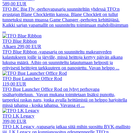
589,00 EUR
TFO BC Big Fly -perhovapasarja suunniteltiin yhdessä TFO:n
avustajan Blane Chocklettin kanssa. Blane Chocklett on tullut
tunnetuksi muun muassa Game Changer -perhojen kehittäjänä.
Kaikki sarjan vapamallit on suunniteltu toimimaan mahdollisimman
...
TFO Blue Ribbon
Alkaen 299,00 EUR
TFO Blue Ribbon -vapasarja on suunniteltu makeanveden
kalastukseen joille ja järville, missä heittoja kertyy päivän aikana
lukuisa määrä. Aihio on suunniteltu latautumaan helposti ja
erityisesti heittojen tarkkuuteen on panostettu. Vavan helppo
...
TFO Bug Launcher Office Rod
119,00 EUR
TFO Bug Launcher Office Rod on lyhyt perhovapa
sisäharjoitteluun. Vavan mukana toimitetaan lisäksi punottu,
tarpeeksi raskas naru, jonka avulla heittämistä on helppo harjoitella
missä tahansa - koska tahansa. Vavassa ei
...
TFO LK Legacy
399,00 EUR
TFO LK Legacy -vapasarja jatkaa siitä mihin suosittu BVK-mallisto
jäi. LK Legacy on kunnianosoitus edesmenneelle TFO:n