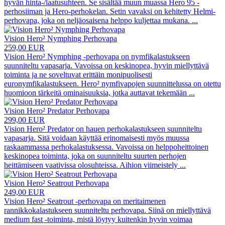
hyvän hinta-/laatusuhteen. Se sisältää muun muassa Hero 95 -
perhosiiman ja Hero-perhokelan. Setin vavaksi on kehitetty Helmi-
perhovapa, joka on neljäosaisena helppo kuljettaa mukana.
...
Vision Hero² Nymphing Perhovapa
259,00 EUR
Vision Hero² Nymphing -perhovapa on nymfikalastukseen
suunniteltu vapasarja. Vavoissa on keskinopea, hyvin miellyttävä
toiminta ja ne soveltuvat erittäin monipuolisesti
euronymfikalastukseen. Hero² nymfivapojen suunnittelussa on otettu
huomioon tärkeitä ominaisuuksia, jotka auttavat tekemään
...
Vision Hero² Predator Perhovapa
299,00 EUR
Vision Hero² Predator on hauen perhokalastukseen suunniteltu
vapasarja. Sitä voidaan käyttää erinomaisesti myös muussa
raskaammassa perhokalastuksessa. Vavoissa on helppoheittoinen
keskinopea toiminta, joka on suunniteltu suurten perhojen
heittämiseen vaativissa olosuhteissa. Aihion viimeistely
...
Vision Hero² Seatrout Perhovapa
249,00 EUR
Vision Hero² Seatrout -perhovapa on meritaimenen
rannikkokalastukseen suunniteltu perhovapa. Siinä on miellyttävä
medium fast -toiminta, mistä löytyy kuitenkin hyvin voimaa