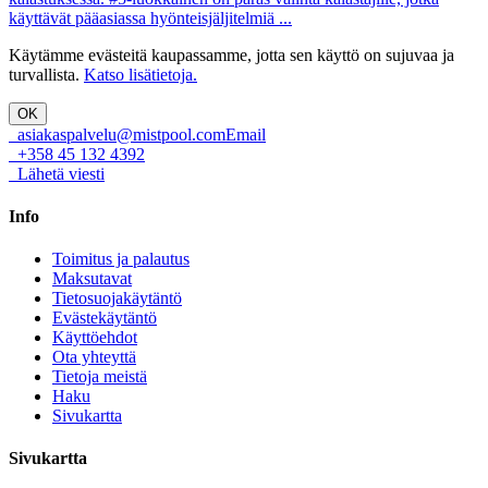
käyttävät pääasiassa hyönteisjäljitelmiä
...
Käytämme evästeitä kaupassamme, jotta sen käyttö on sujuvaa ja
turvallista.
Katso lisätietoja.
OK
asiakaspalvelu@mistpool.com
Email
+358 45 132 4392
Lähetä viesti
Info
Toimitus ja palautus
Maksutavat
Tietosuojakäytäntö
Evästekäytäntö
Käyttöehdot
Ota yhteyttä
Tietoja meistä
Haku
Sivukartta
Sivukartta