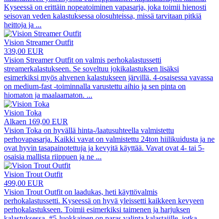
Kyseessä on erittäin nopeatoiminen vapasarja, joka toimii hienosti
seisovan veden kalastuksessa olosuhteissa, missä tarvitaan pitkiä
heittoja ja
...
Vision Streamer Outfit
339,00 EUR
Vision Streamer Outfit on valmis perhokalastussetti
streamerkalastukseen. Se soveltuu jokikalastuksen lisäksi
esimerkiksi myös ahvenen kalastukseen järvillä. 4-osaisessa vavassa
on medium-fast -toiminnalla varustettu aihio ja sen pinta on
hiomaton ja maalaamaton.
...
Vision Toka
Alkaen 169,00 EUR
Vision Toka on hyvällä hinta-/laatusuhteella valmistettu
perhovapasarja. Kaikki vavat on valmistettu 24ton hiilikuidusta ja ne
ovat hyvin tasapainotettuja ja kevyitä käyttää. Vavat ovat 4- tai 5-
osaisia mallista riippuen ja ne
...
Vision Trout Outfit
499,00 EUR
Vision Trout Outfit on laadukas, heti käyttövalmis
perhokalastussetti. Kyseessä on hyvä yleissetti kaikkeen kevyeen
perhokalastukseen. Toimii esimerkiksi taimenen ja harjuksen
kalastuksessa. #5-luokkainen on paras valinta kalastajille, jotka