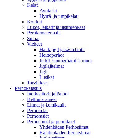
Kelat
Avokelat
Hyrrä- ja umpikelat
Koukut
Lukot, leikarit ja uistinrenkaat
Perukemateriaalit
Siimat
Vieheet
Haukijigit ja swimbaitit
Heittoperhot
Jerkit, spinnerbaitit ja muut
Jigilajitelmat
Jigit
Lusikat
Tarvikkeet
Perhokalastus
Indikaattorit ja Painot
Kellunta-aineet
Liimat ja kemikaalit
Perhokelat
Perhorasiat
Perhosiimat ja perukkeet
Yhdenkäden Perhosiimat
Kahdenkäden Perhosiimat