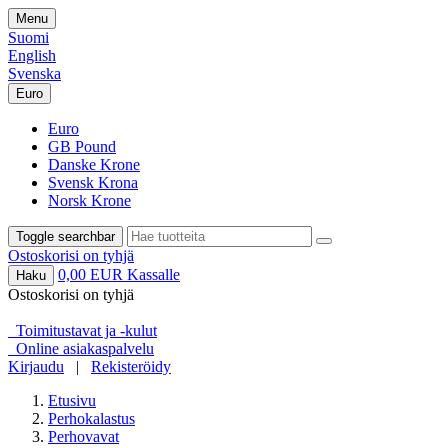
Menu
Suomi
English
Svenska
Euro
Euro
GB Pound
Danske Krone
Svensk Krona
Norsk Krone
Toggle searchbar
Ostoskorisi on tyhjä
0,00 EUR
Kassalle
Haku
Ostoskorisi on tyhjä
Toimitustavat ja -kulut
Online asiakaspalvelu
Kirjaudu
|
Rekisteröidy
Etusivu
Perhokalastus
Perhovavat