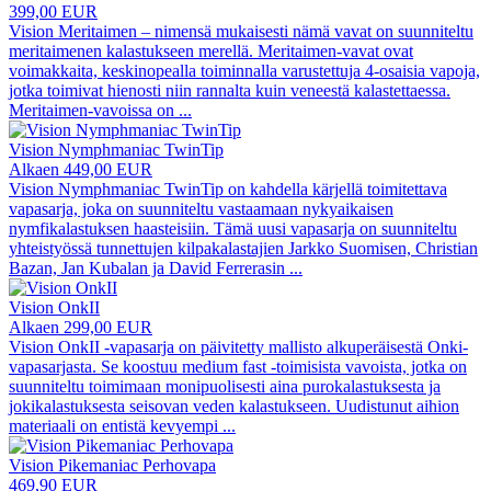
399,00 EUR
Vision Meritaimen – nimensä mukaisesti nämä vavat on suunniteltu
meritaimenen kalastukseen merellä. Meritaimen-vavat ovat
voimakkaita, keskinopealla toiminnalla varustettuja 4-osaisia vapoja,
jotka toimivat hienosti niin rannalta kuin veneestä kalastettaessa.
Meritaimen-vavoissa on
...
Vision Nymphmaniac TwinTip
Alkaen 449,00 EUR
Vision Nymphmaniac TwinTip on kahdella kärjellä toimitettava
vapasarja, joka on suunniteltu vastaamaan nykyaikaisen
nymfikalastuksen haasteisiin. Tämä uusi vapasarja on suunniteltu
yhteistyössä tunnettujen kilpakalastajien Jarkko Suomisen, Christian
Bazan, Jan Kubalan ja David Ferrerasin
...
Vision OnkII
Alkaen 299,00 EUR
Vision OnkII -vapasarja on päivitetty mallisto alkuperäisestä Onki-
vapasarjasta. Se koostuu medium fast -toimisista vavoista, jotka on
suunniteltu toimimaan monipuolisesti aina purokalastuksesta ja
jokikalastuksesta seisovan veden kalastukseen. Uudistunut aihion
materiaali on entistä kevyempi
...
Vision Pikemaniac Perhovapa
469,90 EUR