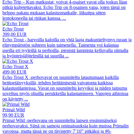
Echo Trip – Kun matkustat, voivat 4-osaiset vavat olla joskus liian
pitkiä kuljetettavaksi. Echo Trip on 8-osainen vapa, joten tämä on
helppo pakata mukaan kalastusmatkalle, liikuitpa sitten
lentokoneella tai rinkan kanssa.
...
Echo Trout
399,00 EUR
Echo Trout - harvoilla kaloilla on yhtä laaja makumieltymys ruoan ja
elinympäristön suhteen kuin taimenella. Taimenta voi kalastaa
useilla eri tyyleillä ja perhoilla, pienistä lammista kelluvalla siimalla
ja hyönteisjäljitelmillä tai suurilla
...
Echo Trout X
499,00 EUR
Echo Trout X -perhovavat on suunniteltu latautumaan kaikilla
heittoetäisyyksillä, tehden heittämisestä vaivatonta kaikissa
kalastustilanteissa. Vavat on suunniteltu kevyiksi ja niiden taipuma
soveltuu myös ohuilla perukkeilla kalastamiseen. Vapojen aihioissa
on käytetty
...
Primal Wild
99,90 EUR
Primal Wild -perhovapa on suunniteltu lapsen ensimmäiseksi
perhovavaksi. Siinä on samoja ominaisuuksia kuin muissa Primalin
vavoissa, mutta tässä ne on tiivistetty 7’10” pitkäksi ja #6-