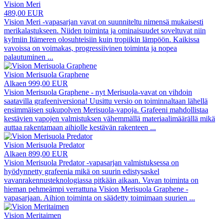
Vision Meri
489,00 EUR
Vision Meri -vapasarjan vavat on suunniteltu nimensä mukaisesti
merikalastukseen. Niiden toiminta ja ominaisuudet soveltuvat niin
kylmiin Itämeren olosuhteisiin kuin tropiikin lämpöön. Kaikissa
vavoissa on voimakas, progressiivinen toiminta ja nopea
palautuminen
...
Vision Merisuola Graphene
Alkaen 999,00 EUR
Vision Merisuola Graphene - nyt Merisuola-vavat on vihdoin
saatavilla grafeeniversiona! Uusittu versio on toiminnaltaan lähellä
ensimmäisen sukupolven Merisuola-vapoja. Grafeeni mahdollistaa
kestävien vapojen valmistuksen vähemmällä materiaalimäärällä mikä
auttaa rakentamaan aihiolle kestävän rakenteen
...
Vision Merisuola Predator
Alkaen 899,00 EUR
Vision Merisuola Predator -vapasarjan valmistuksessa on
hyödynnetty grafeenia mikä on suurin edistysaskel
vavanrakennusteknologiassa pitkään aikaan. Vavan toiminta on
hieman pehmeämpi verrattuna Vision Merisuola Graphene -
vapasarjaan. Aihion toiminta on säädetty toimimaan suurien
...
Vision Meritaimen