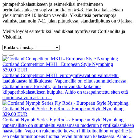
pintaperhokalastukseen ja esimerkiksi meritaimenen
perhokalastukseen sopiva luokka on #6-8. Haukea kalastetaan
yleisimmin #9-10 luokan vavoilla. Yksikätisiä perhovapoja
valmistetaan noin 7-11 jalan pituudessa, standardipituus on 9 jalkaa.
Meiltä löydät esimerkiksi laadukkaat nymfivavat Cortlandilta ja
Visionilta.
Cortland Competition MKII - European Style Nymphing
539,00 EUR
Cortland Competition MKII -euronymfivavat on valmistettu
laadukkaasta hiilikuidusta. Vapamallia on ollut suunnittelemassa
Cortlandin oma Prostaff, joilla on vankka kokemus
kilpaperhokalastuksen huipulta. Aihio on tasapainotettu siten että
suurin osa voimasta on
...
Cortland Nymph Series Fly Rods - European Style Nymphing
329,00 EUR
Cortland Nymph Series Fly Rods - European Style Nymphing
vapamallisto on suunniteltu vastaamaan modernin nymfikalastuksen
haasteisiin. Vapa on rakennettu kevyen hiilikuituaihion ympärille ja
sen palautumisnopeus tuottaa hyvän tuntuman kalastaessa. Aihio
...