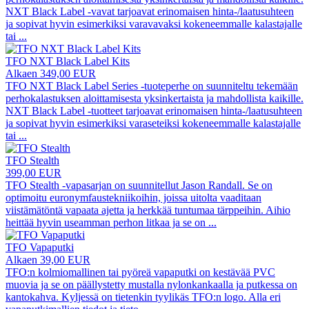
NXT Black Label -vavat tarjoavat erinomaisen hinta-/laatusuhteen
ja sopivat hyvin esimerkiksi varavavaksi kokeneemmalle kalastajalle
tai
...
TFO NXT Black Label Kits
Alkaen 349,00 EUR
TFO NXT Black Label Series -tuoteperhe on suunniteltu tekemään
perhokalastuksen aloittamisesta yksinkertaista ja mahdollista kaikille.
NXT Black Label -tuotteet tarjoavat erinomaisen hinta-/laatusuhteen
ja sopivat hyvin esimerkiksi varaseteiksi kokeneemmalle kalastajalle
tai
...
TFO Stealth
399,00 EUR
TFO Stealth -vapasarjan on suunnitellut Jason Randall. Se on
optimoitu euronymfaustekniikoihin, joissa uitolta vaaditaan
viistämätöntä vapaata ajetta ja herkkää tuntumaa tärppeihin. Aihio
heittää hyvin useamman perhon litkaa ja se on
...
TFO Vapaputki
Alkaen 39,00 EUR
TFO:n kolmiomallinen tai pyöreä vapaputki on kestävää PVC
muovia ja se on päällystetty mustalla nylonkankaalla ja putkessa on
kantokahva. Kyljessä on tietenkin tyylikäs TFO:n logo. Alla eri