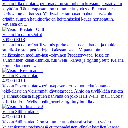
Vision Pikemaniac -perhovapa on suunniteltu kovaan ja vaativaan
käyttöön. Tämä vapasarja on suunniteltu yhdessä Pikemaniac -
perhosiimojen kanssa. Yhdessä ne tarjoavat mahtavat työkalut
erittäin suurten haukiperhojen heittämiseksi kauas horisonttiin.
Vavassa on
...
Vision Predator Outfit
369,00 EUR
Vision Predator Outfit valmis perhokalastussetti hauen ja muiden
suurikokoisten petokalojen kalastamiseen. Vapana toimii
neljäosainen medium-fast -toiminen Predator-vapa, jossa on
alumiininen kelankiinnike, full wells -kahva ja fighting butt. Kelana
toimii alumiinen
...
Vision Rivermaniac
429,00 EUR
Vision Rivermaniac -perhovapasarja on suunniteltu kattamaan
jokikalastajan yleisimmät käyttötarpeet. Aihio on tyylikkään ruskea
ja siimaluokasta riippuen kahvana on joko Half Wells -malli (luokat
#3-5) tai Full Wells -malli pienellä fighting buttilla
...
Vision Stillmaniac 2
429,00 EUR
Vision Stillmaniac 2 on suunniteltu puhtaasti seisovan veden
kalastukseen yhteistyössä eurooppalaisten kilpakalastajien kanssa.