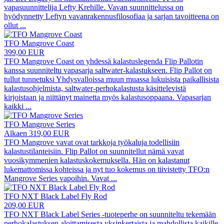
vapasuunnittelija Lefty Krehille. Vavan suunnittelussa on
hyödynnetty Leftyn vavanrakennusfilosofiaa ja sarjan tavoitteena on
ollut
...
TFO Mangrove Coast
399,00 EUR
TFO Mangrove Coast on yhdessä kalastuslegenda Flip Pallotin
kanssa suunniteltu vapasarja saltwater-kalastukseen. Flip Pallot on
tullut tunnetuksi Yhdysvalloissa muun muassa lukuisista paikallisista
kalastusohjelmista, saltwater-perhokalastusta käsittelevistä
kirjoistaan ja niittänyt mainetta myös kalastusoppaana. Vapasarjan
kaikki
...
TFO Mangrove Series
Alkaen 319,00 EUR
TFO Mangrove vavat ovat tarkkoja työkaluja todellisiin
kalastustilanteisiin. Flip Pallot on suunnitellut nämä vavat
vuosikymmenien kalastuskokemuksella. Hän on kalastanut
lukemattomissa kohteissa ja nyt tuo kokemus on tiivistetty TFO:n
Mangrove Series vapoihin. Vavat
...
TFO NXT Black Label Fly Rod
209,00 EUR
TFO NXT Black Label Series -tuoteperhe on suunniteltu tekemään
perhokalastuksen aloittamisesta yksinkertaista ja mahdollista kaikille.