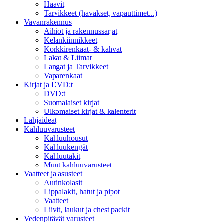
Haavit
Tarvikkeet (havakset, vapauttimet...)
Vavanrakennus
Aihiot ja rakennussarjat
Kelankiinnikkeet
Korkkirenkaat- & kahvat
Lakat & Liimat
Langat ja Tarvikkeet
Vaparenkaat
Kirjat ja DVD:t
DVD:t
Suomalaiset kirjat
Ulkomaiset kirjat & kalenterit
Lahjaideat
Kahluuvarusteet
Kahluuhousut
Kahluukengät
Kahluutakit
Muut kahluuvarusteet
Vaatteet ja asusteet
Aurinkolasit
Lippalakit, hatut ja pipot
Vaatteet
Liivit, laukut ja chest packit
Vedenpitävät varusteet