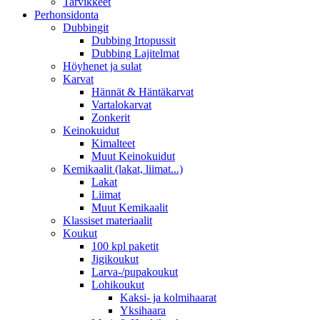
Tarvikkeet
Perhonsidonta
Dubbingit
Dubbing Irtopussit
Dubbing Lajitelmat
Höyhenet ja sulat
Karvat
Hännät & Häntäkarvat
Vartalokarvat
Zonkerit
Keinokuidut
Kimalteet
Muut Keinokuidut
Kemikaalit (lakat, liimat...)
Lakat
Liimat
Muut Kemikaalit
Klassiset materiaalit
Koukut
100 kpl paketit
Jigikoukut
Larva-/pupakoukut
Lohikoukut
Kaksi- ja kolmihaarat
Yksihaara