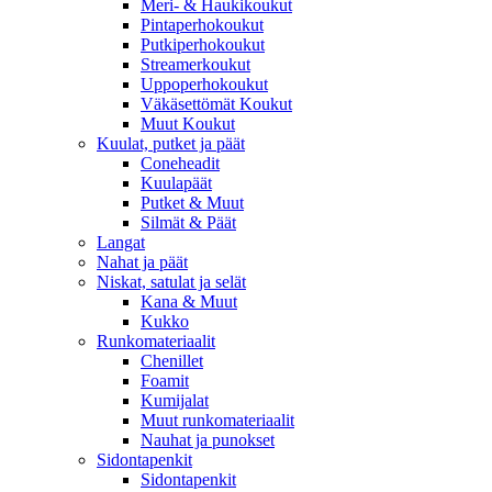
Meri- & Haukikoukut
Pintaperhokoukut
Putkiperhokoukut
Streamerkoukut
Uppoperhokoukut
Väkäsettömät Koukut
Muut Koukut
Kuulat, putket ja päät
Coneheadit
Kuulapäät
Putket & Muut
Silmät & Päät
Langat
Nahat ja päät
Niskat, satulat ja selät
Kana & Muut
Kukko
Runkomateriaalit
Chenillet
Foamit
Kumijalat
Muut runkomateriaalit
Nauhat ja punokset
Sidontapenkit
Sidontapenkit