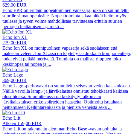
629,00 EUR
Echo EPR on erittäin nopeatoiminen vapasarja, joka on suunniteltu
suurille siimanopeuksille. Nopea toiminta takaa pitkät heitot myös
tuulessa ja tyven voima mahdollistaa tarvittaessa erittäin suurien
perhojen heittämisen - ja mikä
...
Echo Ion XL
279,00 EUR
Echo Ion XL on monipuolinen vapasarja sekä suolaiseen että
makeaan veteen. Ion XL:ssä on käytetty laadukkaita komponentteja,
jotka eivät pelkää merivettä. Toiminta on mallista riippuen joko
keskinopea tai nopea ja
...
Echo Lago
369,00 EUR
Echo Lago -perhovavat on suunniteltu seisovan veden kalastukseen.
Näillä vavoilla lampi- ja järvikalastus onnistuu tehokkaasti kaikissa
olosuhteissa. Suunnittelussa on keskitytty ratkomaan
järvikalastuksen erikoispiirteiden haasteita. Optimoitu istualtaan
heittämiseen Kelluntarenkaasta ja pienistä veneistä sekä
...
Echo Lift
Alkaen 159,00 EUR
Echo Lift on rakennettu aiemman Echo Base -vavan pohjalta ja