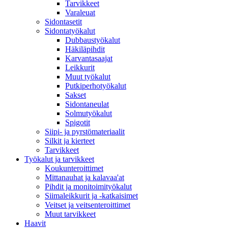
Tarvikkeet
Varaleuat
Sidontasetit
Sidontatyökalut
Dubbaustyökalut
Häkiläpihdit
Karvantasaajat
Leikkurit
Muut työkalut
Putkiperhotyökalut
Sakset
Sidontaneulat
Solmutyökalut
Spigotit
Siipi- ja pyrstömateriaalit
Silkit ja kierteet
Tarvikkeet
Työkalut ja tarvikkeet
Koukunteroittimet
Mittanauhat ja kalavaa'at
Pihdit ja monitoimityökalut
Siimaleikkurit ja -katkaisimet
Veitset ja veitsenteroittimet
Muut tarvikkeet
Haavit