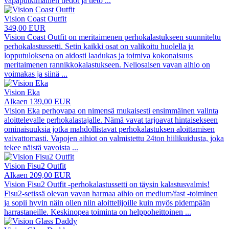
vapaputkimallien tiedot ja tieto
...
Vision Coast Outfit
349,00 EUR
Vision Coast Outfit on meritaimenen perhokalastukseen suunniteltu
perhokalastussetti. Setin kaikki osat on valikoitu huolella ja
lopputuloksena on aidosti laadukas ja toimiva kokonaisuus
meritaimenen rannikkokalastukseen. Neliosaisen vavan aihio on
voimakas ja siinä
...
Vision Eka
Alkaen 139,00 EUR
Vision Eka perhovapa on nimensä mukaisesti ensimmäinen valinta
aloittelevalle perhokalastajalle. Nämä vavat tarjoavat hintaisekseen
ominaisuuksia jotka mahdollistavat perhokalastuksen aloittamisen
vaivattomasti. Vapojen aihiot on valmistettu 24ton hiilikuidusta, joka
tekee näistä vavoista
...
Vision Fisu2 Outfit
Alkaen 209,00 EUR
Vision Fisu2 Outfit -perhokalastussetti on täysin kalastusvalmis!
Fisu2-setissä olevan vavan harmaa aihio on medium/fast -toiminen
ja sopii hyvin näin ollen niin aloittelijoille kuin myös pidempään
harrastaneille. Keskinopea toiminta on helppoheittoinen
...