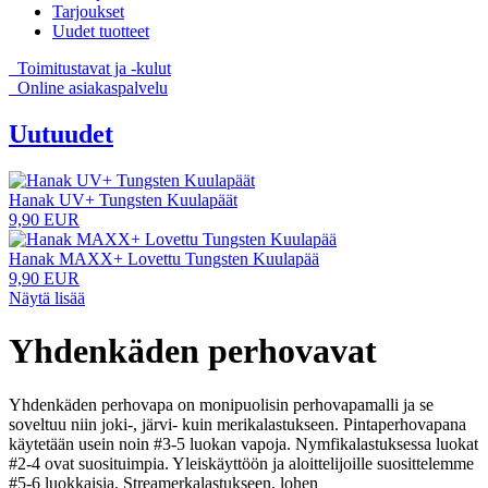
Tarjoukset
Uudet tuotteet
Toimitustavat ja -kulut
Online asiakaspalvelu
Uutuudet
Hanak UV+ Tungsten Kuulapäät
9,90 EUR
Hanak MAXX+ Lovettu Tungsten Kuulapää
9,90 EUR
Näytä lisää
Yhdenkäden perhovavat
Yhdenkäden perhovapa on monipuolisin perhovapamalli ja se
soveltuu niin joki-, järvi- kuin merikalastukseen. Pintaperhovapana
käytetään usein noin #3-5 luokan vapoja. Nymfikalastuksessa luokat
#2-4 ovat suosituimpia. Yleiskäyttöön ja aloittelijoille suosittelemme
#5-6 luokkaisia. Streamerkalastukseen, lohen