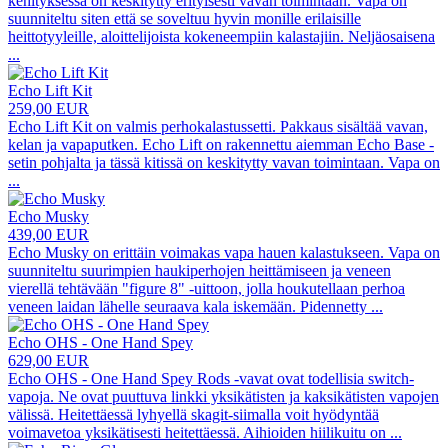
kehityksessä on keskitytty erityisesti vavan toimintaan. Vapa on
suunniteltu siten että se soveltuu hyvin monille erilaisille
heittotyyleille, aloittelijoista kokeneempiin kalastajiin. Neljäosaisena
...
Echo Lift Kit
259,00 EUR
Echo Lift Kit on valmis perhokalastussetti. Pakkaus sisältää vavan,
kelan ja vapaputken. Echo Lift on rakennettu aiemman Echo Base -
setin pohjalta ja tässä kitissä on keskitytty vavan toimintaan. Vapa on
...
Echo Musky
439,00 EUR
Echo Musky on erittäin voimakas vapa hauen kalastukseen. Vapa on
suunniteltu suurimpien haukiperhojen heittämiseen ja veneen
vierellä tehtävään "figure 8" -uittoon, jolla houkutellaan perhoa
veneen laidan lähelle seuraava kala iskemään. Pidennetty
...
Echo OHS - One Hand Spey
629,00 EUR
Echo OHS - One Hand Spey Rods -vavat ovat todellisia switch-
vapoja. Ne ovat puuttuva linkki yksikätisten ja kaksikätisten vapojen
välissä. Heitettäessä lyhyellä skagit-siimalla voit hyödyntää
voimavetoa yksikätisesti heitettäessä. Aihioiden hiilikuitu on
...