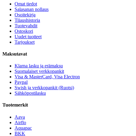
Omat tiedot
Salasanan nollaus
Osoitekirja
Tilaushistoria
Tuotevahdit
Ostoskori
Uudet tuotteet
Tarjoukset
Maksutavat
Klarna lasku ja erämaksu
Suomalaiset verkkopankit
Visa & MasterCard, Visa Electron
Paypal
Swish ja verkkopankit (Ruotsi)
Sähköpostilasku
Tuotemerkit
Aava
Airflo
Aquapac
BKK