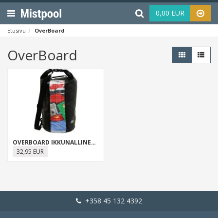
Menu
Haku
0,00 EUR
Etusivu
OverBoard
OverBoard
OVERBOARD IKKUNALLINEN KUIVASÄKKI
32,95 EUR
+358 45 132 4392