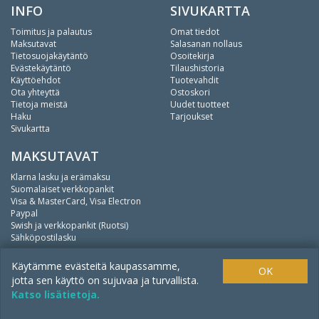
INFO
SIVUKARTTA
Toimitus ja palautus
Omat tiedot
Maksutavat
Salasanan nollaus
Tietosuojakäytäntö
Osoitekirja
Evästekäytäntö
Tilaushistoria
Käyttöehdot
Tuotevahdit
Ota yhteyttä
Ostoskori
Tietoja meistä
Uudet tuotteet
Haku
Tarjoukset
Sivukartta
MAKSUTAVAT
Klarna lasku ja erämaksu
Suomalaiset verkkopankit
Visa & MasterCard, Visa Electron
Paypal
Swish ja verkkopankit (Ruotsi)
Sähköpostilasku
We
fishing.
Käytämme evästeitä kaupassamme,
OK
jotta sen käyttö on sujuvaa ja turvallista.
Katso lisätietoja.
Copyright ©
Mistpool Oy