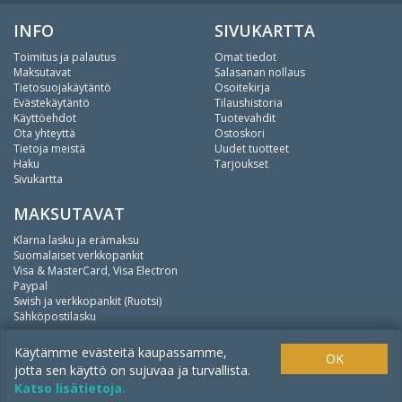
INFO
SIVUKARTTA
Toimitus ja palautus
Omat tiedot
Maksutavat
Salasanan nollaus
Tietosuojakäytäntö
Osoitekirja
Evästekäytäntö
Tilaushistoria
Käyttöehdot
Tuotevahdit
Ota yhteyttä
Ostoskori
Tietoja meistä
Uudet tuotteet
Haku
Tarjoukset
Sivukartta
MAKSUTAVAT
Klarna lasku ja erämaksu
Suomalaiset verkkopankit
Visa & MasterCard, Visa Electron
Paypal
Swish ja verkkopankit (Ruotsi)
Sähköpostilasku
We
fishing.
Käytämme evästeitä kaupassamme,
OK
jotta sen käyttö on sujuvaa ja turvallista.
Katso lisätietoja.
Copyright ©
Mistpool Oy