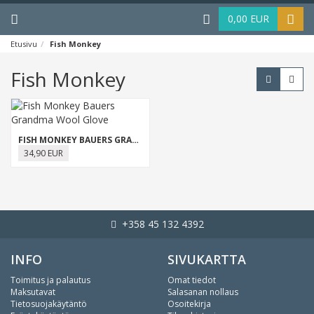
Menu
Haku
0,00 EUR
Etusivu
Fish Monkey
Fish Monkey
FISH MONKEY BAUERS GRANDMA WOOL GLOVE
34,90 EUR
+358 45 132 4392
INFO
SIVUKARTTA
Toimitus ja palautus
Omat tiedot
Maksutavat
Salasanan nollaus
Tietosuojakäytäntö
Osoitekirja