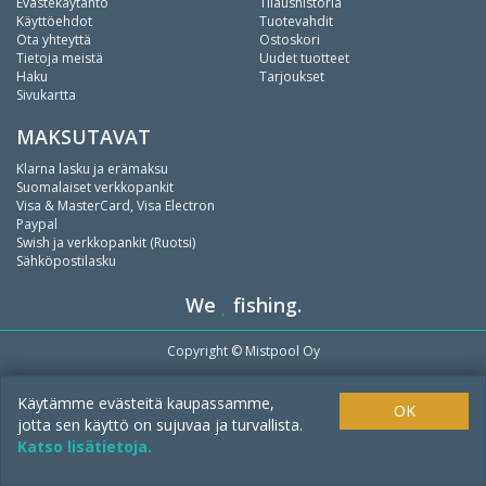
Evästekäytäntö
Tilaushistoria
Käyttöehdot
Tuotevahdit
Ota yhteyttä
Ostoskori
Tietoja meistä
Uudet tuotteet
Haku
Tarjoukset
Sivukartta
MAKSUTAVAT
Klarna lasku ja erämaksu
Suomalaiset verkkopankit
Visa & MasterCard, Visa Electron
Paypal
Swish ja verkkopankit (Ruotsi)
Sähköpostilasku
We
fishing.
Copyright ©
Mistpool Oy
Käytämme evästeitä kaupassamme,
OK
jotta sen käyttö on sujuvaa ja turvallista.
Katso lisätietoja.