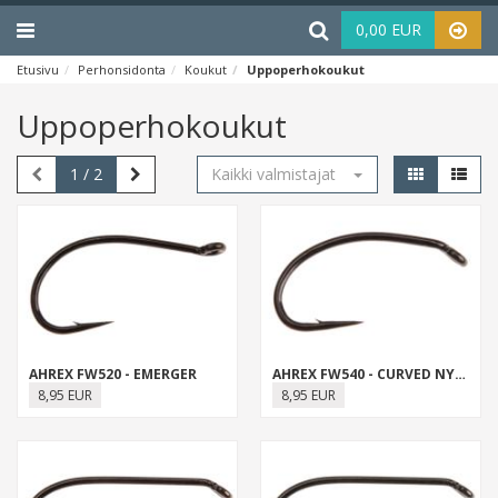
Menu
Haku
0,00 EUR
Etusivu
Perhonsidonta
Koukut
Uppoperhokoukut
Uppoperhokoukut
1
/ 2
Kaikki valmistajat
AHREX FW520 - EMERGER
AHREX FW540 - CURVED NYMPH
8,95 EUR
8,95 EUR