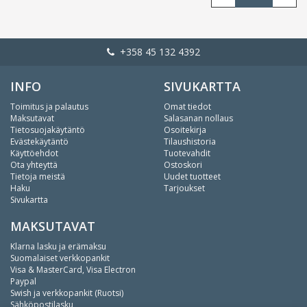
+358 45 132 4392
INFO
SIVUKARTTA
Toimitus ja palautus
Omat tiedot
Maksutavat
Salasanan nollaus
Tietosuojakäytäntö
Osoitekirja
Evästekäytäntö
Tilaushistoria
Käyttöehdot
Tuotevahdit
Ota yhteyttä
Ostoskori
Tietoja meistä
Uudet tuotteet
Haku
Tarjoukset
Sivukartta
MAKSUTAVAT
Klarna lasku ja erämaksu
Suomalaiset verkkopankit
Visa & MasterCard, Visa Electron
Paypal
Swish ja verkkopankit (Ruotsi)
Sähköpostilasku