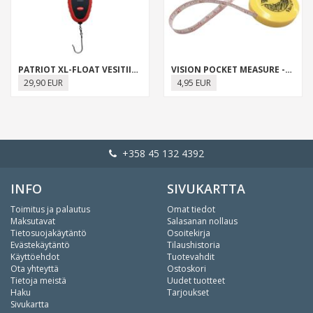
PATRIOT XL-FLOAT VESITIIVIS JA KELLUVA DIGITAALIVAAKA
VISION POCKET MEASURE -MITTANAUHA
29,90 EUR
4,95 EUR
+358 45 132 4392
INFO
SIVUKARTTA
Toimitus ja palautus
Omat tiedot
Maksutavat
Salasanan nollaus
Tietosuojakäytäntö
Osoitekirja
Evästekäytäntö
Tilaushistoria
Käyttöehdot
Tuotevahdit
Ota yhteyttä
Ostoskori
Tietoja meistä
Uudet tuotteet
Haku
Tarjoukset
Sivukartta